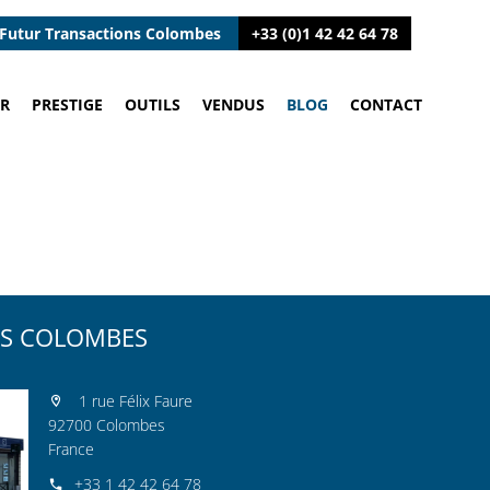
Futur Transactions Colombes
+33 (0)1 42 42 64 78
R
PRESTIGE
OUTILS
VENDUS
BLOG
CONTACT
NS COLOMBES
1 rue Félix Faure
92700 Colombes
France
+33 1 42 42 64 78