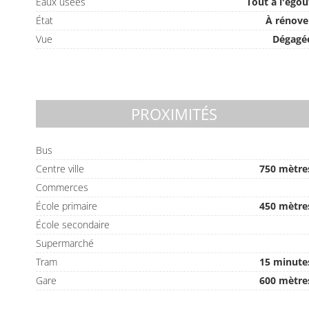
Eaux usées
Tout à l'égou
État
À rénove
Vue
Dégagé
PROXIMITÉS
Bus
Centre ville
750 mètre
Commerces
École primaire
450 mètre
École secondaire
Supermarché
Tram
15 minute
Gare
600 mètre