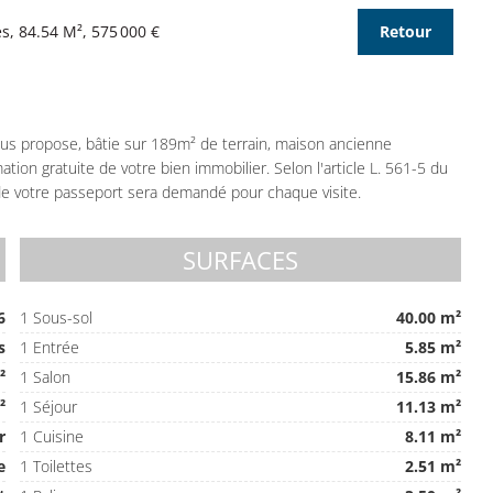
, 84.54 M², 575 000 €
Retour
us propose, bâtie sur 189m² de terrain, maison ancienne
ation gratuite de votre bien immobilier. Selon l'article L. 561-5 du
u de votre passeport sera demandé pour chaque visite.
SURFACES
6
1 Sous-sol
40.00 m²
s
1 Entrée
5.85 m²
²
1 Salon
15.86 m²
²
1 Séjour
11.13 m²
r
1 Cuisine
8.11 m²
e
1 Toilettes
2.51 m²