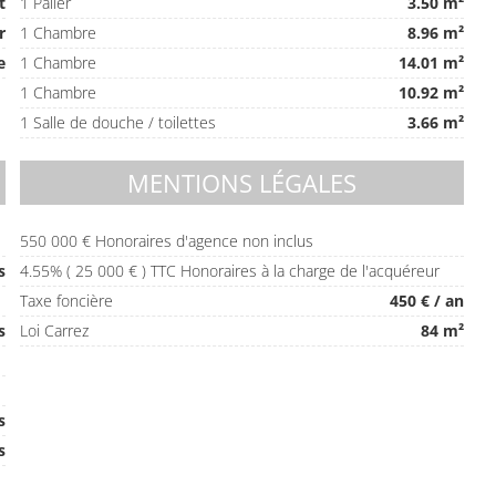
t
1 Palier
3.50 m²
r
1 Chambre
8.96 m²
e
1 Chambre
14.01 m²
1 Chambre
10.92 m²
1 Salle de douche / toilettes
3.66 m²
MENTIONS LÉGALES
550 000 € Honoraires d'agence non inclus
s
4.55% ( 25 000 € ) TTC Honoraires à la charge de l'acquéreur
Taxe foncière
450 € / an
s
Loi Carrez
84 m²
s
s