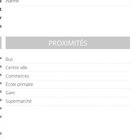
e
Alarme
t
r
e
PROXIMITÉS
²
Bus
²
Centre ville
²
Commerces
²
École primaire
²
Gare
²
Supermarché
²
²
²