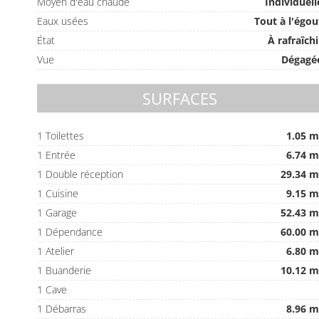
Moyen d'eau chaude
Individuell
Eaux usées
Tout à l'égou
État
À rafraîchi
Vue
Dégagé
SURFACES
1 Toilettes
1.05 m
1 Entrée
6.74 m
1 Double réception
29.34 m
1 Cuisine
9.15 m
1 Garage
52.43 m
1 Dépendance
60.00 m
1 Atelier
6.80 m
1 Buanderie
10.12 m
1 Cave
1 Débarras
8.96 m